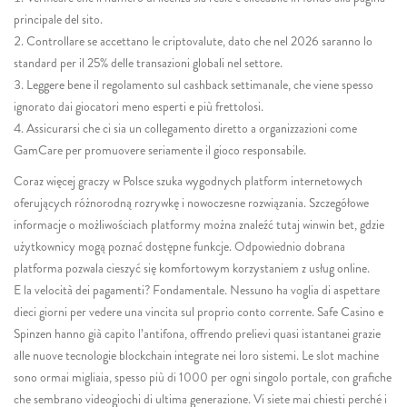
principale del sito.
Controllare se accettano le criptovalute, dato che nel 2026 saranno lo
standard per il 25% delle transazioni globali nel settore.
Leggere bene il regolamento sul cashback settimanale, che viene spesso
ignorato dai giocatori meno esperti e più frettolosi.
Assicurarsi che ci sia un collegamento diretto a organizzazioni come
GamCare per promuovere seriamente il gioco responsabile.
Coraz więcej graczy w Polsce szuka wygodnych platform internetowych
oferujących różnorodną rozrywkę i nowoczesne rozwiązania. Szczegółowe
informacje o możliwościach platformy można znaleźć tutaj
winwin bet
, gdzie
użytkownicy mogą poznać dostępne funkcje. Odpowiednio dobrana
platforma pozwala cieszyć się komfortowym korzystaniem z usług online.
E la velocità dei pagamenti? Fondamentale. Nessuno ha voglia di aspettare
dieci giorni per vedere una vincita sul proprio conto corrente. Safe Casino e
Spinzen hanno già capito l’antifona, offrendo prelievi quasi istantanei grazie
alle nuove tecnologie blockchain integrate nei loro sistemi. Le slot machine
sono ormai migliaia, spesso più di 1000 per ogni singolo portale, con grafiche
che sembrano videogiochi di ultima generazione. Vi siete mai chiesti perché i