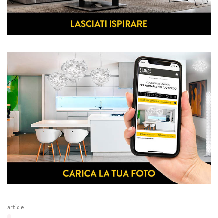
article