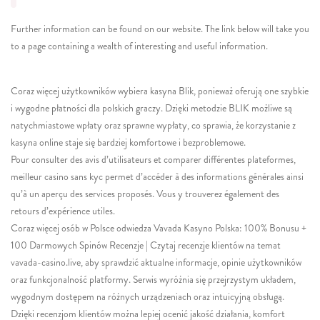
Further information can be found on our
website
. The link below will take you
to a page containing a wealth of interesting and useful information.
Coraz więcej użytkowników wybiera
kasyna Blik
, ponieważ oferują one szybkie
i wygodne płatności dla polskich graczy. Dzięki metodzie BLIK możliwe są
natychmiastowe wpłaty oraz sprawne wypłaty, co sprawia, że korzystanie z
kasyna online staje się bardziej komfortowe i bezproblemowe.
Pour consulter des avis d’utilisateurs et comparer différentes plateformes,
meilleur casino sans kyc
permet d’accéder à des informations générales ainsi
qu’à un aperçu des services proposés. Vous y trouverez également des
retours d’expérience utiles.
Coraz więcej osób w Polsce odwiedza
Vavada Kasyno Polska: 100% Bonusu +
100 Darmowych Spinów Recenzje | Czytaj recenzje klientów na temat
vavada-casino.live
, aby sprawdzić aktualne informacje, opinie użytkowników
oraz funkcjonalność platformy. Serwis wyróżnia się przejrzystym układem,
wygodnym dostępem na różnych urządzeniach oraz intuicyjną obsługą.
Dzięki recenzjom klientów można lepiej ocenić jakość działania, komfort