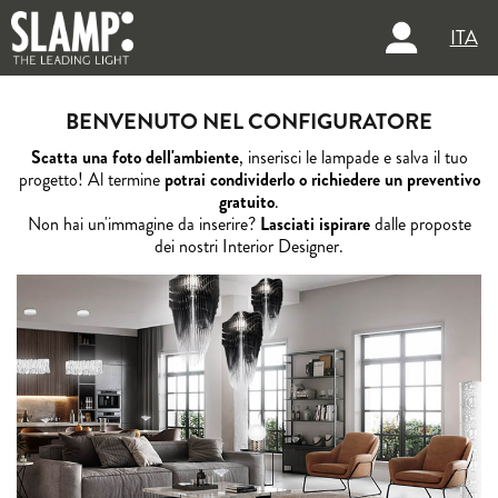
ITA
BENVENUTO NEL CONFIGURATORE
Scatta una foto dell'ambiente
, inserisci le lampade e salva il tuo
progetto! Al termine
potrai condividerlo o richiedere un preventivo
gratuito
.
Non hai un'immagine da inserire?
Lasciati ispirare
dalle proposte
dei nostri Interior Designer.