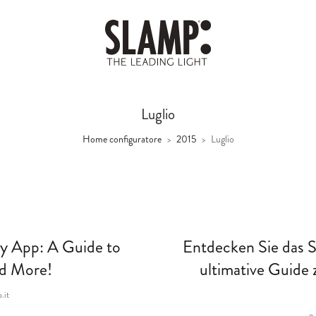
Luglio
Home configuratore
2015
Luglio
>
>
ty App: A Guide to
Entdecken Sie das S
nd More!
ultimative Guide 
.it