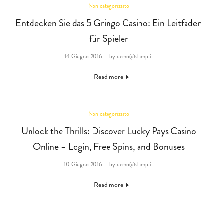
Posted
Non categorizzato
in
Entdecken Sie das 5 Gringo Casino: Ein Leitfaden
für Spieler
Posted
14 Giugno 2016
by
demo@slamp.it
on
Read more
Posted
Non categorizzato
in
Unlock the Thrills: Discover Lucky Pays Casino
Online – Login, Free Spins, and Bonuses
Posted
10 Giugno 2016
by
demo@slamp.it
on
Read more