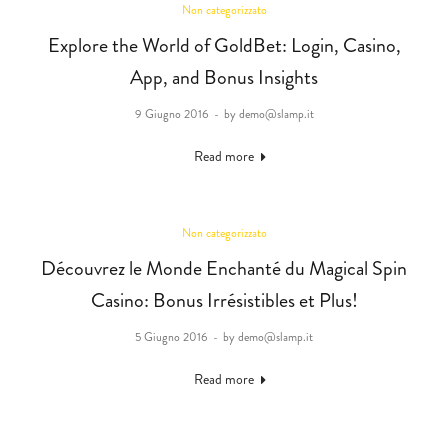
Posted
Non categorizzato
in
Explore the World of GoldBet: Login, Casino,
App, and Bonus Insights
Posted
9 Giugno 2016
by
demo@slamp.it
on
Read more
Posted
Non categorizzato
in
Découvrez le Monde Enchanté du Magical Spin
Casino: Bonus Irrésistibles et Plus!
Posted
5 Giugno 2016
by
demo@slamp.it
on
Read more