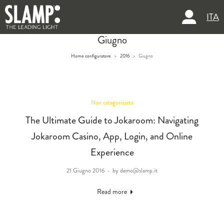
ITA
Giugno
Home configuratore
2016
Giugno
>
>
Posted
Non categorizzato
in
The Ultimate Guide to Jokaroom: Navigating
Jokaroom Casino, App, Login, and Online
Experience
Posted
21 Giugno 2016
by
demo@slamp.it
on
Read more