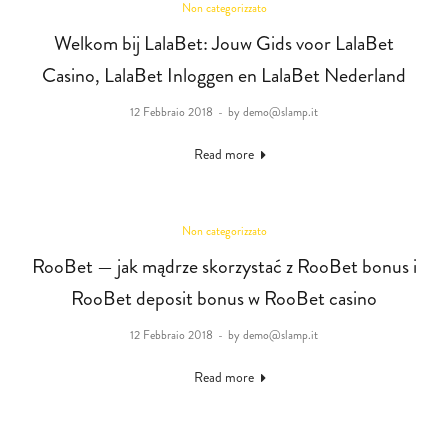
Posted
Non categorizzato
in
Welkom bij LalaBet: Jouw Gids voor LalaBet
Casino, LalaBet Inloggen en LalaBet Nederland
Posted
12 Febbraio 2018
by
demo@slamp.it
on
Read more
Posted
Non categorizzato
in
RooBet — jak mądrze skorzystać z RooBet bonus i
RooBet deposit bonus w RooBet casino
Posted
12 Febbraio 2018
by
demo@slamp.it
on
Read more