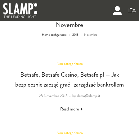
ITA
Novembre
Home configuratore
2018
Novembre
>
>
Posted
Non categorizzato
in
Betsafe, Betsafe Casino, Betsafe pl — Jak
bezpiecznie zacząć grać i zarządzać bankrollem
Posted
28 Novembre 2018
by
demo@slamp.it
on
Read more
Posted
Non categorizzato
in