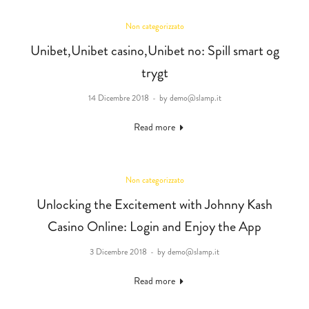
Posted
Non categorizzato
in
Unibet,Unibet casino,Unibet no: Spill smart og
trygt
Posted
14 Dicembre 2018
by
demo@slamp.it
on
Read more
Posted
Non categorizzato
in
Unlocking the Excitement with Johnny Kash
Casino Online: Login and Enjoy the App
Posted
3 Dicembre 2018
by
demo@slamp.it
on
Read more