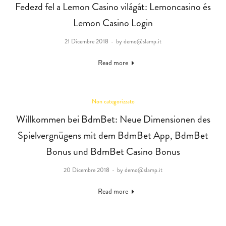
Fedezd fel a Lemon Casino világát: Lemoncasino és
Lemon Casino Login
Posted
21 Dicembre 2018
by
demo@slamp.it
on
Read more
Posted
Non categorizzato
in
Willkommen bei BdmBet: Neue Dimensionen des
Spielvergnügens mit dem BdmBet App, BdmBet
Bonus und BdmBet Casino Bonus
Posted
20 Dicembre 2018
by
demo@slamp.it
on
Read more