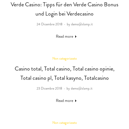
Verde Casino: Tipps für den Verde Casino Bonus
und Login bei Verdecasino
Posted
24 Dicembre 2018
by
demo@slamp.it
on
Read more
Posted
Non categorizzato
in
Casino total, Total casino, Total casino opinie,
Total casino pl, Total kasyno, Totalcasino
Posted
23 Dicembre 2018
by
demo@slamp.it
on
Read more
Posted
Non categorizzato
in