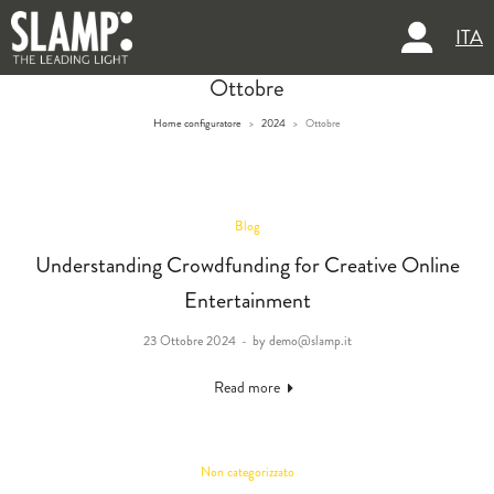
ITA
Ottobre
Home configuratore
2024
Ottobre
>
>
Posted
Blog
in
Understanding Crowdfunding for Creative Online
Entertainment
Posted
23 Ottobre 2024
by
demo@slamp.it
on
Read more
Posted
Non categorizzato
in