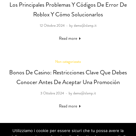
Los Principales Problemas Y Códigos De Error De
Roblox Y Cómo Solucionarlos
Posted
12 Ottobre 2024
by
demo@slamp.it
on
Read more
Posted
Non categorizzato
in
Bonos De Casino: Restricciones Clave Que Debes
Conocer Antes De Aceptar Una Promoción
Posted
3 Ottobre 2024
by
demo@slamp.it
on
Read more
Utilizziamo i cookie per essere sicuri che tu possa avere la
TORNA AL SITO PRINCIPALE