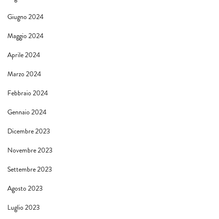
Giugno 2024
Maggio 2024
Aprile 2024
Marzo 2024
Febbraio 2024
Gennaio 2024
Dicembre 2023
Novembre 2023
Settembre 2023
Agosto 2023
Luglio 2023