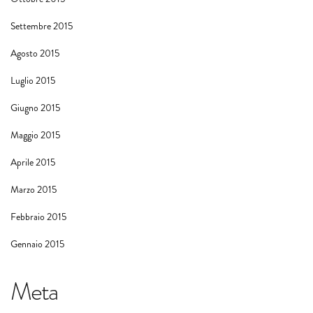
Settembre 2015
Agosto 2015
Luglio 2015
Giugno 2015
Maggio 2015
Aprile 2015
Marzo 2015
Febbraio 2015
Gennaio 2015
Meta