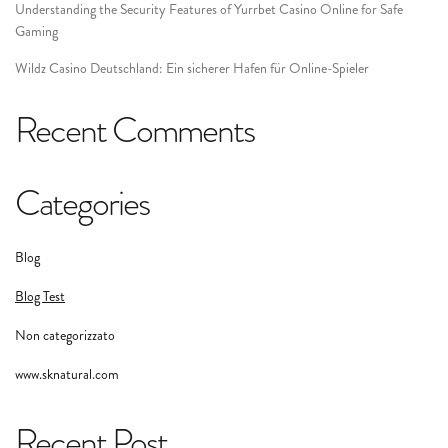
Understanding the Security Features of Yurrbet Casino Online for Safe
Gaming
Wildz Casino Deutschland: Ein sicherer Hafen für Online-Spieler
Recent Comments
Categories
Blog
Blog Test
Non categorizzato
www.sknatural.com
Recent Post