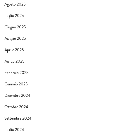
Agosto 2025
Luglio 2025
Giugno 2025
Maggio 2025
Aprile 2025
Marzo 2025
Febbraio 2025
Gennaio 2025
Dicembre 2024
Ottobre 2024
Settembre 2024
Luglio 2024